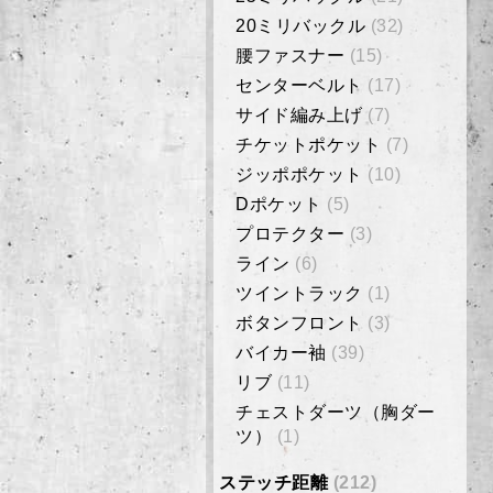
20ミリバックル
(32)
腰ファスナー
(15)
センターベルト
(17)
サイド編み上げ
(7)
チケットポケット
(7)
ジッポポケット
(10)
Dポケット
(5)
プロテクター
(3)
ライン
(6)
ツイントラック
(1)
ボタンフロント
(3)
バイカー袖
(39)
リブ
(11)
チェストダーツ（胸ダー
ツ）
(1)
ステッチ距離
(212)