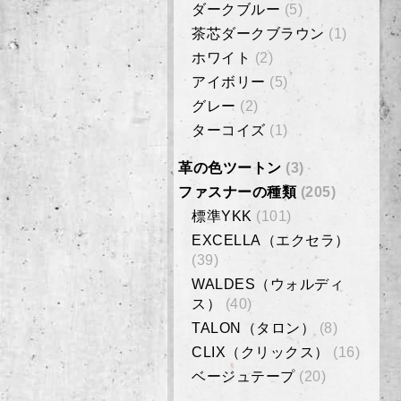
ダークブルー
(5)
茶芯ダークブラウン
(1)
ホワイト
(2)
アイボリー
(5)
グレー
(2)
ターコイズ
(1)
革の色ツートン
(3)
ファスナーの種類
(205)
標準YKK
(101)
EXCELLA（エクセラ）
(39)
WALDES（ウォルディ
ス）
(40)
TALON（タロン）
(8)
CLIX（クリックス）
(16)
ベージュテープ
(20)