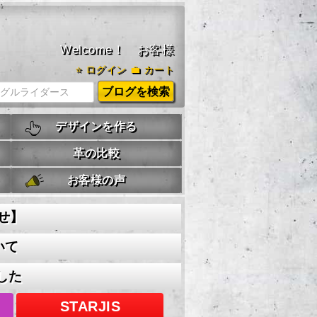
Welcome！ お客様
⭐
ログイン
💼 カート
デザインを作る
革の比較
お客様の声
せ】
いて
した
STARJIS