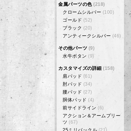
金属パーツの色
(218)
クロームシルバー
(100)
ゴールド
(52)
ブラック
(20)
アンティークシルバー
(46)
その他パーツ
(9)
水牛ボタン
(9)
カスタマイズの詳細
(158)
肩パッド
(61)
肘パッド
(34)
腰パッド
(27)
胴体パッド
(4)
前サイドライン
(6)
アクション＆アームプリー
ツ
(67)
25ミリバックル
(21)