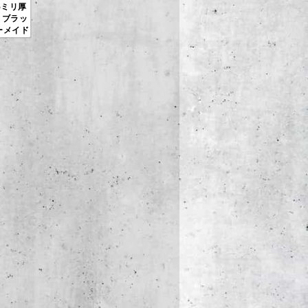
5ミリ厚
 ブラッ
ーメイド