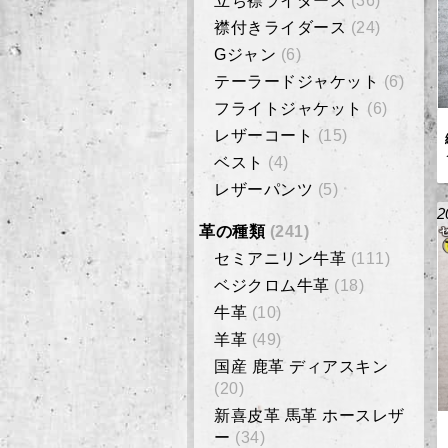
立ち襟ライダース
(36)
襟付きライダース
(24)
Gジャン
(6)
テーラードジャケット
(6)
フライトジャケット
(6)
レザーコート
(15)
ベスト
(4)
レザーパンツ
(5)
2
革の種類
(241)
セミアニリン牛革
(111)
ベジクロム牛革
(18)
牛革
(10)
羊革
(49)
国産 鹿革 ディアスキン
(20)
新喜皮革 馬革 ホースレザ
ー
(34)