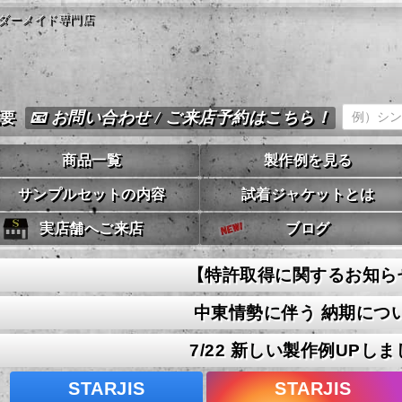
ダーメイド専門店
📧 お問い合わせ / ご来店予約はこちら！
概要
商品一覧
製作例を見る
サンプルセットの内容
試着ジャケットとは
実店舗へご来店
ブログ
【特許取得に関するお知ら
中東情勢に伴う 納期につ
7/22 新しい製作例UPしま
STARJIS
STARJIS