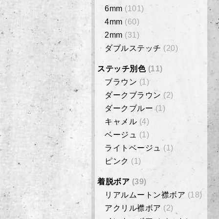
6mm
(101)
4mm
(60)
2mm
(31)
ダブルステッチ
(20)
ステッチ別色
(11)
ブラウン
(1)
ダークブラウン
(2)
ダークブルー
(1)
キャメル
(4)
ベージュ
(1)
ライトベージュ
(1)
ピンク
(1)
着脱ボア
(39)
リアルムートン襟ボア
(18)
アクリル襟ボア
(2)