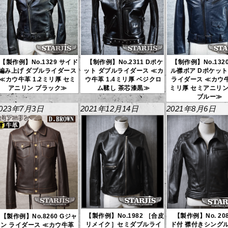
【製作例】No.1329 サイド
【制作例】No.2311 Dポケ
【制作例】No.132
編み上げ ダブルライダース
ット ダブルライダース ≪カ
ル襟ボア Dポケット
≪カウ牛革 1.2ミリ厚 セミ
ウ牛革 1.4ミリ厚 ベジクロ
ライダース ≪カウ牛革
アニリン ブラック≫
ム鞣し 茶芯漆黒≫
ミリ厚 セミアニリン
ブルー≫
023年7月3日
2021年12月14日
2021年8月6日
【製作例】No.1982 ［合皮
【製作例】No. 20
【製作例】No.8260 Gジャ
リメイク］セミダブルライ
ド付 襟付きシング
ン ライダース ≪カウ牛革