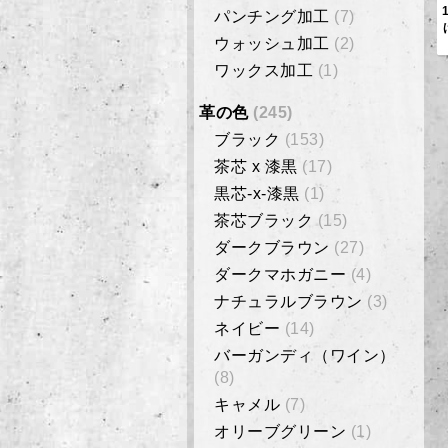
パンチング加工
(7)
ウォッシュ加工
(2)
ワックス加工
(1)
革の色
(245)
ブラック
(153)
茶芯 x 漆黒
(17)
黒芯-x-漆黒
(1)
茶芯ブラック
(15)
ダークブラウン
(27)
ダークマホガニー
(4)
ナチュラルブラウン
(3)
ネイビー
(14)
バーガンディ（ワイン）
(8)
キャメル
(7)
オリーブグリーン
(1)