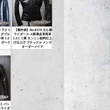
0 アクリ
【製作例】No.8278 立ち襟
 ダブル
ライダース ≪新喜皮革馬革
 1.2
1.2ミリ厚 タンニン顔料仕上
 ダーク
げ仕上げ ブラック≫ メンズ
オーダーメイド
81 パッ
ルライダ