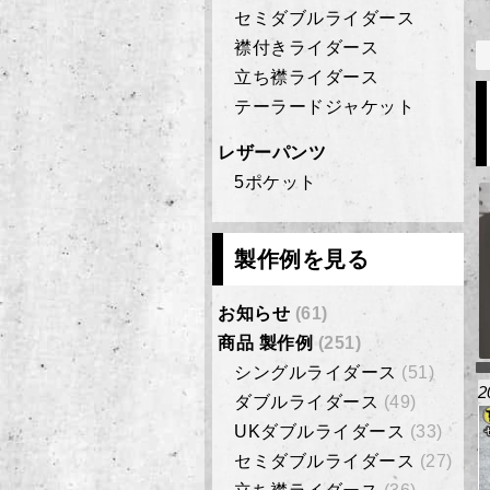
セミダブルライダース
襟付きライダース
立ち襟ライダース
テーラードジャケット
レザーパンツ
5ポケット
製作例を見る
お知らせ
(61)
商品 製作例
(251)
シングルライダース
(51)
2
ダブルライダース
(49)
UKダブルライダース
(33)
セミダブルライダース
(27)