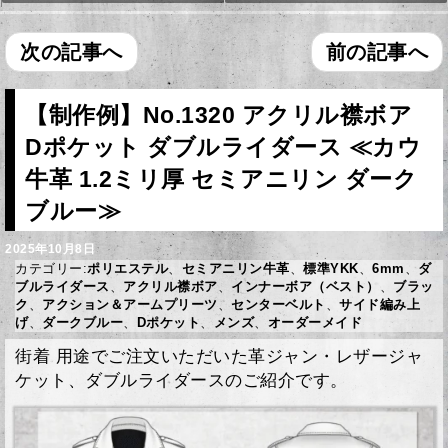
次の記事へ
前の記事へ
【制作例】No.1320 アクリル襟ボア
Dポケット ダブルライダース ≪カウ
牛革 1.2ミリ厚 セミアニリン ダーク
ブルー≫
2025年10月8日
カテゴリー:
ポリエステル
、
セミアニリン牛革
、
標準YKK
、
6mm
、
ダ
ブルライダース
、
アクリル襟ボア
、
インナーボア（ベスト）
、
ブラッ
ク
、
アクション＆アームプリーツ
、
センターベルト
、
サイド編み上
げ
、
ダークブルー
、
Dポケット
、
メンズ
、
オーダーメイド
街着 用途でご注文いただいた革ジャン・レザージャ
ケット、ダブルライダースのご紹介です。