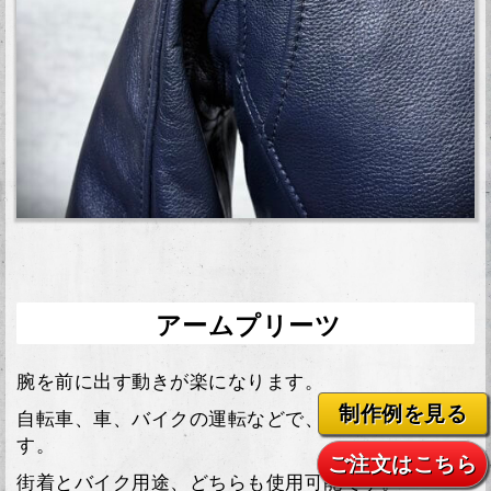
アームプリーツ
腕を前に出す動きが楽になります。
制作例を見る
自転車、車、バイクの運転などで、機能を発揮しま
す。
ご注文はこちら
街着とバイク用途、どちらも使用可能です。