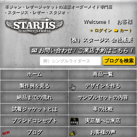
革ジャン・レザージャケットの通販オーダーメイド専門店
- スタージス・レザー・スタジオ -
Welcome！ お客様
⭐
ログイン
💼 カート
（株）スタージス 会社概要
📧 お問い合わせ / ご来店予約はこちら！
ホーム
商品一覧
製作例を見る
デザインを作る
納品までの流れ
サンプルセットの内容
試着ジャケットとは
革の比較
ブランドコンセプト
実店舗へご来店
ブログ
お客様の声