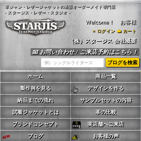
革ジャン・レザージャケットの通販オーダーメイド専門店
- スタージス・レザー・スタジオ -
Welcome！ お客様
⭐
ログイン
💼 カート
（株）スタージス 会社概要
📧 お問い合わせ / ご来店予約はこちら！
ホーム
商品一覧
製作例を見る
デザインを作る
納品までの流れ
サンプルセットの内容
試着ジャケットとは
革の比較
ブランドコンセプト
実店舗へご来店
ブログ
お客様の声