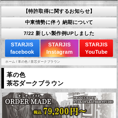
【特許取得に関するお知らせ】
中東情勢に伴う 納期について
7/22 新しい製作例UPしました
STARJIS
STARJIS
STARJIS
facebook
Instagram
YouTube
ホーム
/
革の色
/
茶芯ダークブラウン
革の色
茶芯ダークブラウン