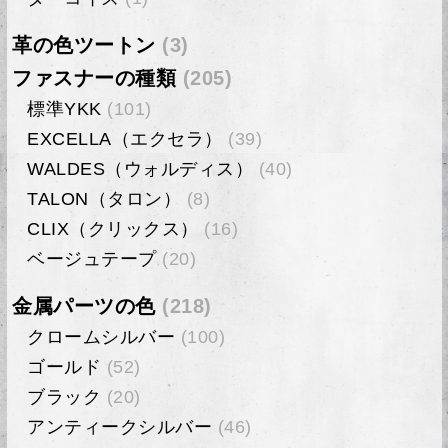
革の色ツートン
(3)
ファスナーの種類
(205)
標準YKK
(101)
EXCELLA（エクセラ）
(39)
WALDES（ウォルディス）
(40)
TALON（タロン）
(8)
CLIX（クリックス）
(16)
ベージュテープ
(20)
金属パーツの色
(218)
クロームシルバー
(100)
ゴールド
(52)
ブラック
(20)
アンティークシルバー
(46)