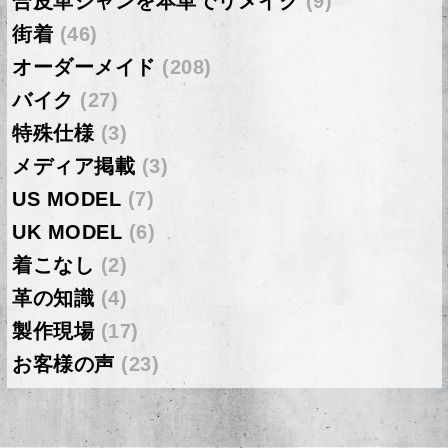
合皮革ジャンを本革でリメイク
(9)
街着
(46)
オーダーメイド
(208)
バイク
(27)
特殊仕様
(3)
メディア掲載
(3)
US MODEL
(7)
UK MODEL
(6)
着こなし
(2)
革の知識
(4)
製作現場
(17)
お客様の声
(23)