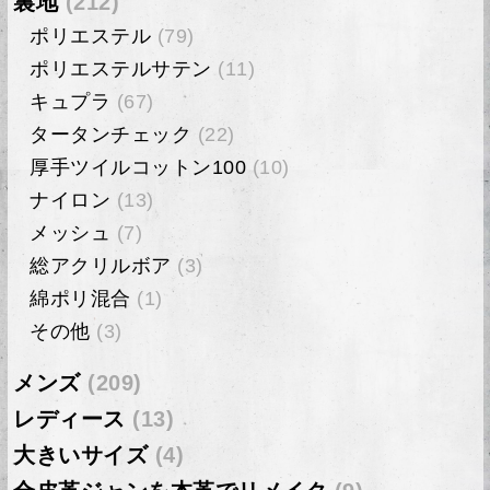
裏地
(212)
ポリエステル
(79)
ポリエステルサテン
(11)
キュプラ
(67)
タータンチェック
(22)
厚手ツイルコットン100
(10)
ナイロン
(13)
メッシュ
(7)
総アクリルボア
(3)
綿ポリ混合
(1)
その他
(3)
メンズ
(209)
レディース
(13)
大きいサイズ
(4)