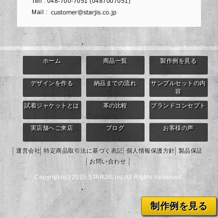
Tell : 048-700-7051 (0487007051)
Mail :
ホーム
商品一覧
製作例を見る
デザインを作る
納品までの流れ
サンプルセットの内
容
試着ジャケットとは
革の比較
ブランドコンセプト
実店舗へご来店
ブログ
お客様の声
運営会社
特定商品取引法に基づく表記
個人情報保護方針
製品保証
お問い合わせ
Copyright(c) 2015 STARJIS.inc All Rights Reserved.
制作例を見る