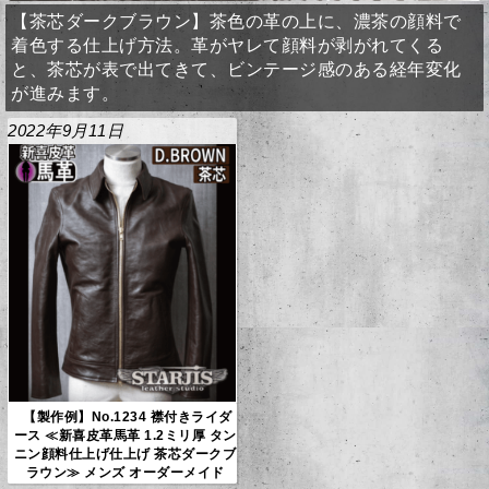
【茶芯ダークブラウン】茶色の革の上に、濃茶の顔料で
着色する仕上げ方法。革がヤレて顔料が剥がれてくる
と、茶芯が表で出てきて、ビンテージ感のある経年変化
が進みます。
2022年9月11日
【製作例】No.1234 襟付きライダ
ース ≪新喜皮革馬革 1.2ミリ厚 タン
ニン顔料仕上げ仕上げ 茶芯ダークブ
ラウン≫ メンズ オーダーメイド