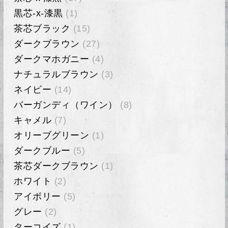
黒芯-x-漆黒
(1)
茶芯ブラック
(15)
ダークブラウン
(27)
ダークマホガニー
(4)
ナチュラルブラウン
(3)
ネイビー
(14)
バーガンディ（ワイン）
(8)
キャメル
(7)
オリーブグリーン
(1)
ダークブルー
(5)
茶芯ダークブラウン
(1)
ホワイト
(2)
アイボリー
(5)
グレー
(2)
ターコイズ
(1)