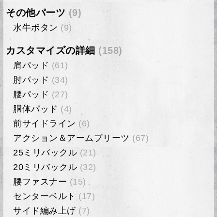
その他パーツ
(9)
水牛ボタン
(9)
カスタマイズの詳細
(158)
肩パッド
(61)
肘パッド
(34)
腰パッド
(27)
胴体パッド
(4)
前サイドライン
(6)
アクション＆アームプリーツ
(67)
25ミリバックル
(21)
20ミリバックル
(32)
腰ファスナー
(15)
センターベルト
(17)
サイド編み上げ
(7)