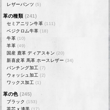
レザーパンツ
(5)
革の種類
(241)
セミアニリン牛革
(111)
ベジクロム牛革
(18)
牛革
(10)
羊革
(49)
国産 鹿革 ディアスキン
(20)
新喜皮革 馬革 ホースレザー
(34)
パンチング加工
(7)
ウォッシュ加工
(2)
ワックス加工
(1)
革の色
(245)
ブラック
(153)
茶芯 x 漆黒
(17)