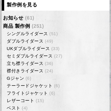
製作例を見る
お知らせ
(61)
商品 製作例
(251)
シングルライダース
(51)
ダブルライダース
(49)
UKダブルライダース
(33)
セミダブルライダース
(27)
立ち襟ライダース
(36)
襟付きライダース
(24)
Gジャン
(6)
テーラードジャケット
(6)
フライトジャケット
(6)
レザーコート
(15)
ベスト
(4)