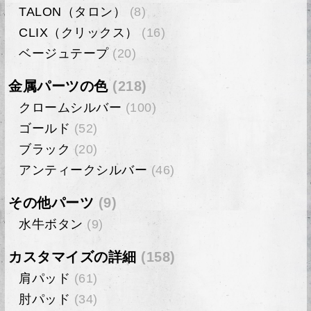
TALON（タロン）
(8)
CLIX（クリックス）
(16)
ベージュテープ
(20)
金属パーツの色
(218)
クロームシルバー
(100)
ゴールド
(52)
ブラック
(20)
アンティークシルバー
(46)
その他パーツ
(9)
水牛ボタン
(9)
カスタマイズの詳細
(158)
肩パッド
(61)
肘パッド
(34)