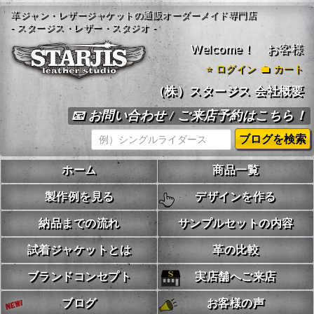
革ジャン・レザージャケットの通販オーダーメイド専門店
- スタージス・レザー・スタジオ -
Welcome！ お客様
⭐
ログイン
💼 カート
（株）スタージス 会社概要
📧 お問い合わせ / ご来店予約はこちら！
ホーム
商品一覧
製作例を見る
デザインを作る
納品までの流れ
サンプルセットの内容
試着ジャケットとは
革の比較
ブランドコンセプト
実店舗へご来店
ブログ
お客様の声