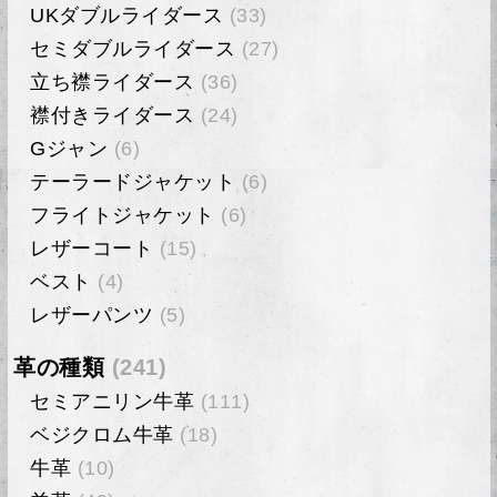
UKダブルライダース
(33)
セミダブルライダース
(27)
立ち襟ライダース
(36)
襟付きライダース
(24)
Gジャン
(6)
テーラードジャケット
(6)
フライトジャケット
(6)
レザーコート
(15)
ベスト
(4)
レザーパンツ
(5)
革の種類
(241)
セミアニリン牛革
(111)
ベジクロム牛革
(18)
牛革
(10)