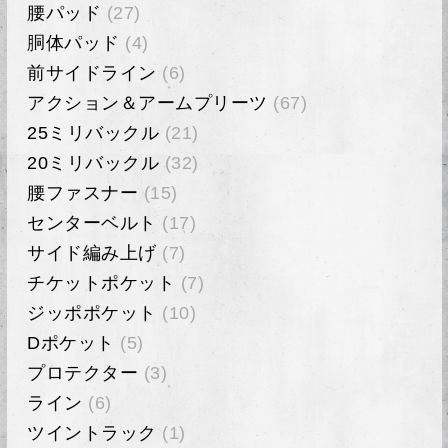
腰パッド
(27)
胴体パッド
(4)
前サイドライン
(6)
アクション＆アームプリーツ
(67)
25ミリバックル
(21)
20ミリバックル
(32)
腰ファスナー
(15)
センターベルト
(17)
サイド編み上げ
(7)
チケットポケット
(7)
ジッポポケット
(10)
Dポケット
(5)
プロテクター
(3)
ライン
(6)
ツイントラック
(1)