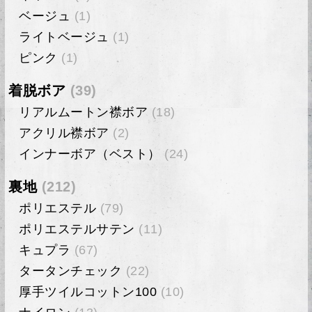
ベージュ
(1)
ライトベージュ
(1)
ピンク
(1)
着脱ボア
(39)
リアルムートン襟ボア
(18)
アクリル襟ボア
(2)
インナーボア（ベスト）
(24)
裏地
(212)
ポリエステル
(79)
ポリエステルサテン
(11)
キュプラ
(67)
タータンチェック
(22)
厚手ツイルコットン100
(10)