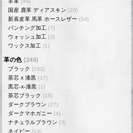
羊革
(49)
国産 鹿革 ディアスキン
(20)
新喜皮革 馬革 ホースレザー
(34)
パンチング加工
(7)
ウォッシュ加工
(2)
ワックス加工
(1)
革の色
(245)
ブラック
(153)
茶芯 x 漆黒
(17)
黒芯-x-漆黒
(1)
茶芯ブラック
(15)
ダークブラウン
(27)
ダークマホガニー
(4)
ナチュラルブラウン
(3)
ネイビー
(14)