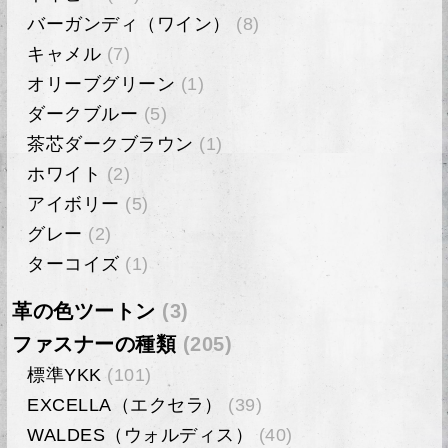
バーガンディ（ワイン）
(8)
キャメル
(7)
オリーブグリーン
(1)
ダークブルー
(5)
茶芯ダークブラウン
(1)
ホワイト
(2)
アイボリー
(5)
グレー
(2)
ターコイズ
(1)
革の色ツートン
(3)
ファスナーの種類
(205)
標準YKK
(101)
EXCELLA（エクセラ）
(39)
WALDES（ウォルディス）
(40)