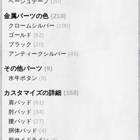
ベージュテープ
(20)
金属パーツの色
(218)
クロームシルバー
(100)
ゴールド
(52)
ブラック
(20)
アンティークシルバー
(46)
その他パーツ
(9)
水牛ボタン
(9)
カスタマイズの詳細
(158)
肩パッド
(61)
肘パッド
(34)
腰パッド
(27)
胴体パッド
(4)
前サイドライン
(6)