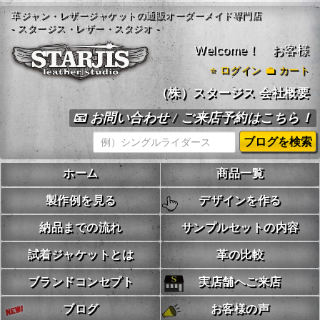
革ジャン・レザージャケットの通販オーダーメイド専門店
- スタージス・レザー・スタジオ -
Welcome！ お客様
⭐
ログイン
💼 カート
（株）スタージス 会社概要
📧 お問い合わせ / ご来店予約はこちら！
ホーム
商品一覧
製作例を見る
デザインを作る
納品までの流れ
サンプルセットの内容
試着ジャケットとは
革の比較
ブランドコンセプト
実店舗へご来店
ブログ
お客様の声