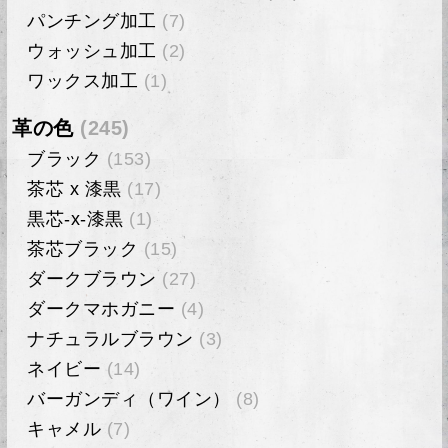
パンチング加工
(7)
ウォッシュ加工
(2)
ワックス加工
(1)
革の色
(245)
ブラック
(153)
茶芯 x 漆黒
(17)
黒芯-x-漆黒
(1)
茶芯ブラック
(15)
ダークブラウン
(27)
ダークマホガニー
(4)
ナチュラルブラウン
(3)
ネイビー
(14)
バーガンディ（ワイン）
(8)
キャメル
(7)