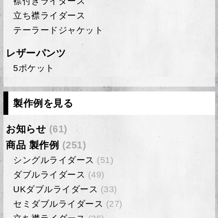
襟付きライダース
立ち襟ライダース
テーラードジャケット
レザーパンツ
5ポケット
製作例を見る
お知らせ
(61)
商品 製作例
(251)
シングルライダース
(51)
ダブルライダース
(49)
UKダブルライダース
(33)
セミダブルライダース
(27)