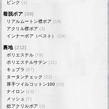
ピンク
(1)
着脱ボア
(39)
リアルムートン襟ボア
(18)
アクリル襟ボア
(2)
インナーボア（ベスト）
(24)
裏地
(212)
ポリエステル
(79)
ポリエステルサテン
(11)
キュプラ
(67)
タータンチェック
(22)
厚手ツイルコットン100
(10)
ナイロン
(13)
メッシュ
(7)
総アクリルボア
(3)