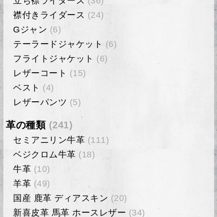
立ち襟ライダース
(36)
襟付きライダース
(24)
Gジャン
(6)
テーラードジャケット
(6)
フライトジャケット
(6)
レザーコート
(15)
ベスト
(4)
レザーパンツ
(5)
革の種類
(241)
セミアニリン牛革
(111)
ベジクロム牛革
(18)
牛革
(10)
羊革
(49)
国産 鹿革 ディアスキン
(20)
新喜皮革 馬革 ホースレザー
(34)