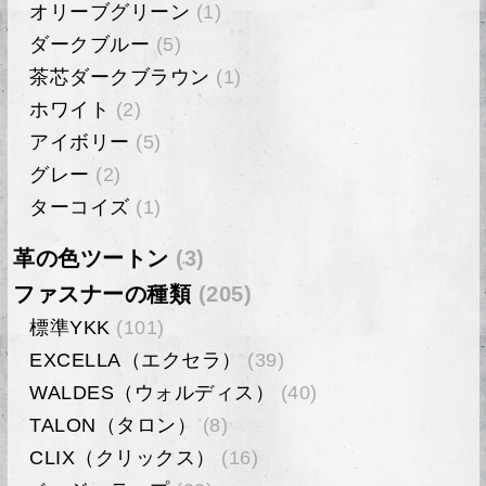
オリーブグリーン
(1)
ダークブルー
(5)
茶芯ダークブラウン
(1)
ホワイト
(2)
アイボリー
(5)
グレー
(2)
ターコイズ
(1)
革の色ツートン
(3)
ファスナーの種類
(205)
標準YKK
(101)
EXCELLA（エクセラ）
(39)
WALDES（ウォルディス）
(40)
TALON（タロン）
(8)
CLIX（クリックス）
(16)