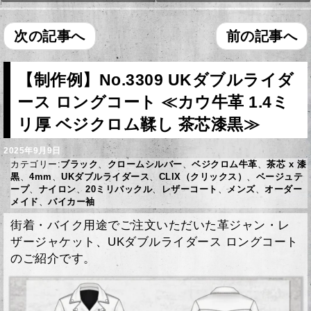
次の記事へ
前の記事へ
【制作例】No.3309 UKダブルライダ
ース ロングコート ≪カウ牛革 1.4ミ
リ厚 ベジクロム鞣し 茶芯漆黒≫
2025年9月9日
カテゴリー:
ブラック
、
クロームシルバー
、
ベジクロム牛革
、
茶芯 x 漆
黒
、
4mm
、
UKダブルライダース
、
CLIX（クリックス）
、
ベージュテ
ープ
、
ナイロン
、
20ミリバックル
、
レザーコート
、
メンズ
、
オーダー
メイド
、
バイカー袖
街着・バイク用途でご注文いただいた革ジャン・レ
ザージャケット、UKダブルライダース ロングコート
のご紹介です。