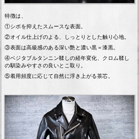
特徴は、
①シボを抑えたスムースな表面。
②オイル仕上げのよる、しっとりとした触り心地。
③表面は高級感のある深い艶と濃い黒＝漆黒。
④ベジタブルタンニン鞣しの経年変化、クロム鞣し
の馴染みやすさの良いとこ取り。
⑤着用頻度に応じて自然に浮き上がる茶芯。