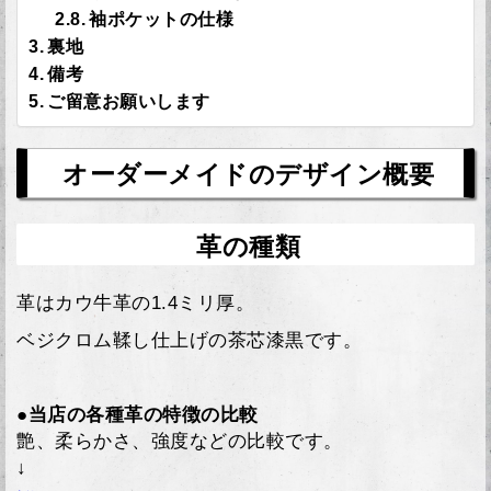
袖ポケットの仕様
裏地
備考
ご留意お願いします
オーダーメイドのデザイン概要
革の種類
革はカウ牛革の1.4ミリ厚。
ベジクロム鞣し仕上げの茶芯漆黒です。
●当店の各種革の特徴の比較
艶、柔らかさ、強度などの比較です。
↓