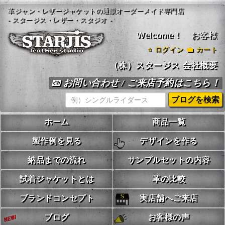
革ジャン・レザージャケットの通販オーダーメイド専門店
- スタージス・レザー・スタジオ -
Welcome！ お客様
⭐
ログイン
💼 カート
（株）スタージス 会社概要
📧 お問い合わせ / ご来店予約はこちら！
ホーム
商品一覧
製作例を見る
デザインを作る
納品までの流れ
サンプルセットの内容
試着ジャケットとは
革の比較
ブランドコンセプト
実店舗へご来店
ブログ
お客様の声