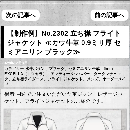
次の記事へ
前の記事へ
【制作例】No.2302 立ち襟 フライト
ジャケット ≪カウ牛革 0.9ミリ厚 セ
ミアニリン ブラック≫
2025年12月3日
カテゴリー:
水牛ボタン
、
ブラック
、
セミアニリン牛革
、
6mm
、
EXCELLA（エクセラ）
、
アンティークシルバー
、
タータンチェッ
ク
、
立ち襟ライダース
、
フライトジャケット
、
メンズ
、
オーダーメイ
ド
街着 用途でご注文いただいた革ジャン・レザージャ
ケット、フライトジャケットのご紹介です。