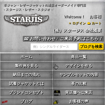
革ジャン・レザージャケットの通販オーダーメイド専門店
- スタージス・レザー・スタジオ -
Welcome！ お客様
⭐
ログイン
💼 カート
（株）スタージス 会社概要
📧 お問い合わせ / ご来店予約はこちら！
ホーム
商品一覧
製作例を見る
デザインを作る
納品までの流れ
サンプルセットの内容
試着ジャケットとは
革の比較
ブランドコンセプト
実店舗へご来店
ブログ
お客様の声