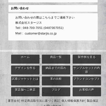
お問い合わせ
お問い合わせの際はこちらまでご連絡下さい
株式会社スタージス
Tell : 048-700-7051 (0487007051)
Mail :
ホーム
商品一覧
製作例を見る
デザインを作る
納品までの流れ
サンプルセットの内
容
試着ジャケットとは
革の比較
ブランドコンセプト
実店舗へご来店
ブログ
お客様の声
運営会社
特定商品取引法に基づく表記
個人情報保護方針
製品保証
お問い合わせ