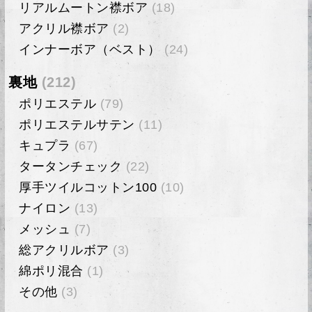
リアルムートン襟ボア
(18)
アクリル襟ボア
(2)
インナーボア（ベスト）
(24)
裏地
(212)
ポリエステル
(79)
ポリエステルサテン
(11)
キュプラ
(67)
タータンチェック
(22)
厚手ツイルコットン100
(10)
ナイロン
(13)
メッシュ
(7)
総アクリルボア
(3)
綿ポリ混合
(1)
その他
(3)