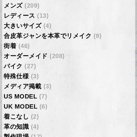
メンズ
(209)
レディース
(13)
大きいサイズ
(4)
合皮革ジャンを本革でリメイク
(9)
街着
(46)
オーダーメイド
(208)
バイク
(27)
特殊仕様
(3)
メディア掲載
(3)
US MODEL
(7)
UK MODEL
(6)
着こなし
(2)
革の知識
(4)
製作現場
(17)