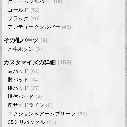
クロームシルバー
(100)
ゴールド
(52)
ブラック
(20)
アンティークシルバー
(46)
その他パーツ
(9)
水牛ボタン
(9)
カスタマイズの詳細
(158)
肩パッド
(61)
肘パッド
(34)
腰パッド
(27)
胴体パッド
(4)
前サイドライン
(6)
アクション＆アームプリーツ
(67)
25ミリバックル
(21)