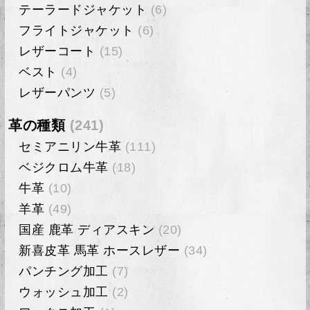
テーラードジャケット
(6)
フライトジャケット
(6)
レザーコート
(15)
ベスト
(4)
レザーパンツ
(5)
革の種類
(241)
セミアニリン牛革
(111)
ベジクロム牛革
(18)
牛革
(10)
羊革
(49)
国産 鹿革 ディアスキン
(20)
新喜皮革 馬革 ホースレザー
(34)
パンチング加工
(7)
ウォッシュ加工
(2)