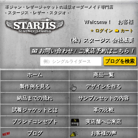
革ジャン・レザージャケットの通販オーダーメイド専門店
- スタージス・レザー・スタジオ -
Welcome！ お客様
⭐
ログイン
💼 カート
（株）スタージス 会社概要
📧 お問い合わせ / ご来店予約はこちら！
ホーム
商品一覧
製作例を見る
デザインを作る
納品までの流れ
サンプルセットの内容
試着ジャケットとは
革の比較
ブランドコンセプト
実店舗へご来店
ブログ
お客様の声