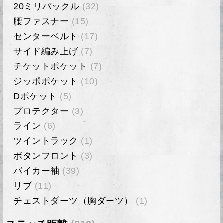
20ミリバックル
(32)
腰ファスナー
(15)
センターベルト
(17)
サイド編み上げ
(7)
チケットポケット
(7)
ジッポポケット
(10)
Dポケット
(5)
プロテクター
(3)
ライン
(6)
ツイントラック
(1)
ボタンフロント
(3)
バイカー袖
(39)
リブ
(11)
チェストダーツ（胸ダーツ）
(1)