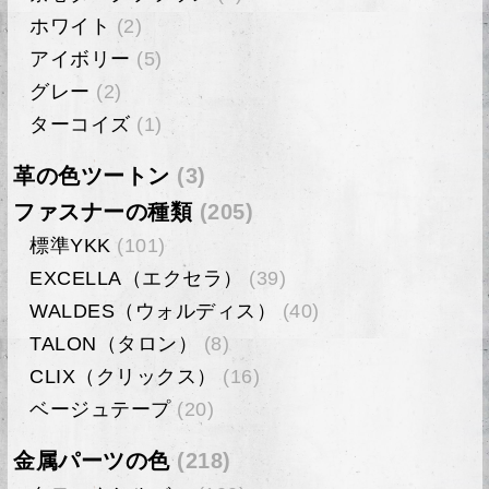
ホワイト
(2)
アイボリー
(5)
グレー
(2)
ターコイズ
(1)
革の色ツートン
(3)
ファスナーの種類
(205)
標準YKK
(101)
EXCELLA（エクセラ）
(39)
WALDES（ウォルディス）
(40)
TALON（タロン）
(8)
CLIX（クリックス）
(16)
ベージュテープ
(20)
金属パーツの色
(218)