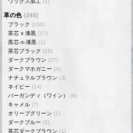
ワックス加工
(1)
革の色
(245)
ブラック
(153)
茶芯 x 漆黒
(17)
黒芯-x-漆黒
(1)
茶芯ブラック
(15)
ダークブラウン
(27)
ダークマホガニー
(4)
ナチュラルブラウン
(3)
ネイビー
(14)
バーガンディ（ワイン）
(8)
キャメル
(7)
オリーブグリーン
(1)
ダークブルー
(5)
茶芯ダークブラウン
(1)