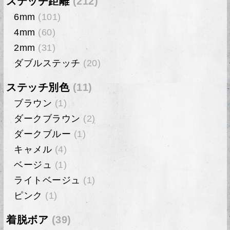
ステッチ距離
(212)
6mm
(101)
4mm
(60)
2mm
(31)
ダブルステッチ
(20)
ステッチ別色
(11)
ブラウン
(1)
ダークブラウン
(2)
ダークブルー
(1)
キャメル
(4)
ベージュ
(1)
ライトベージュ
(1)
ピンク
(1)
着脱ボア
(39)