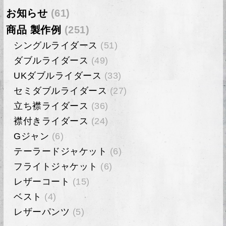
お知らせ
(61)
商品 製作例
(251)
シングルライダース
(51)
ダブルライダース
(49)
UKダブルライダース
(33)
セミダブルライダース
(27)
立ち襟ライダース
(36)
襟付きライダース
(24)
Gジャン
(6)
テーラードジャケット
(6)
フライトジャケット
(6)
レザーコート
(15)
ベスト
(4)
レザーパンツ
(5)