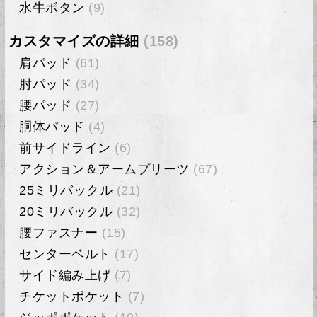
水牛ボタン
(9)
カスタマイズの詳細
(158)
肩パッド
(61)
肘パッド
(34)
腰パッド
(27)
胴体パッド
(4)
前サイドライン
(6)
アクション＆アームプリーツ
(67)
25ミリバックル
(21)
20ミリバックル
(32)
腰ファスナー
(15)
センターベルト
(17)
サイド編み上げ
(7)
チケットポケット
(7)