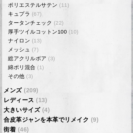
ポリエステルサテン
(11)
キュプラ
(67)
タータンチェック
(22)
厚手ツイルコットン100
(10)
ナイロン
(13)
メッシュ
(7)
総アクリルボア
(3)
綿ポリ混合
(1)
その他
(3)
メンズ
(209)
レディース
(13)
大きいサイズ
(4)
合皮革ジャンを本革でリメイク
(9)
街着
(46)