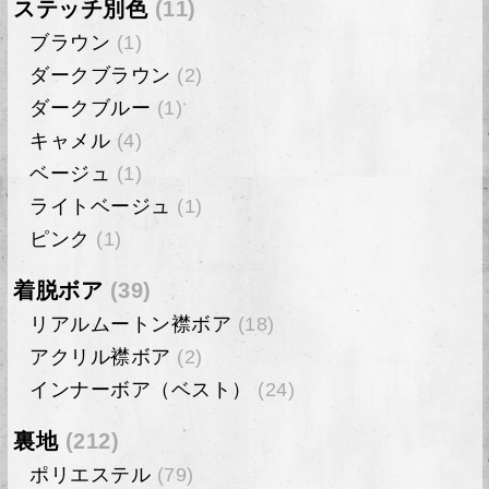
ステッチ別色
(11)
ブラウン
(1)
ダークブラウン
(2)
ダークブルー
(1)
キャメル
(4)
ベージュ
(1)
ライトベージュ
(1)
ピンク
(1)
着脱ボア
(39)
リアルムートン襟ボア
(18)
アクリル襟ボア
(2)
インナーボア（ベスト）
(24)
裏地
(212)
ポリエステル
(79)