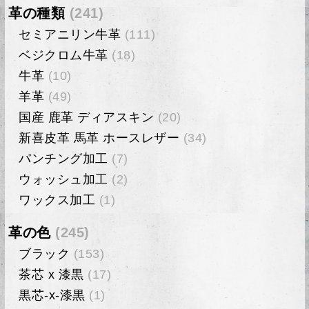
革の種類
(241)
セミアニリン牛革
(111)
ベジクロム牛革
(18)
牛革
(10)
羊革
(49)
国産 鹿革 ディアスキン
(20)
新喜皮革 馬革 ホースレザー
(34)
パンチング加工
(7)
ウォッシュ加工
(2)
ワックス加工
(1)
革の色
(245)
ブラック
(153)
茶芯 x 漆黒
(17)
黒芯-x-漆黒
(1)