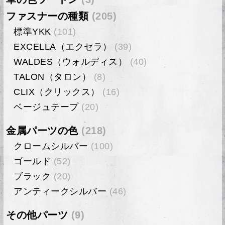
ファスナーの種類
(205)
標準YKK
(101)
EXCELLA（エクセラ）
(39)
WALDES（ウォルディス）
(40)
TALON（タロン）
(8)
CLIX（クリックス）
(16)
ベージュテープ
(20)
金属パーツの色
(218)
クロームシルバー
(100)
ゴールド
(52)
ブラック
(20)
アンティークシルバー
(46)
その他パーツ
(9)