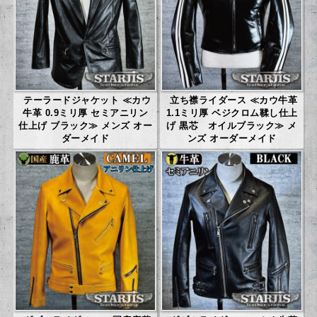
テーラードジャケット ≪カウ
立ち襟ライダース ≪カウ牛革
牛革 0.9ミリ厚 セミアニリン
1.1ミリ厚 ベジクロム鞣し仕上
仕上げ ブラック≫ メンズ オー
げ 黒芯 オイルブラック≫ メ
ダーメイド
ンズ オーダーメイド