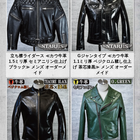
立ち襟ライダース ≪カウ牛革
Gジャンタイプ ≪カウ牛革
1.5ミリ厚 セミアニリン仕上げ
1.1ミリ厚 ベジクロム鞣し仕上
ブラック≫ メンズ オーダーメ
げ 茶芯漆黒≫ メンズ オーダー
イド
メイド