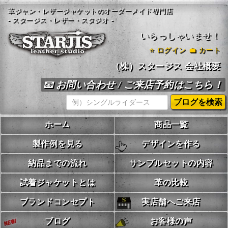
革ジャン・レザージャケットのオーダーメイド専門店
- スタージス・レザー・スタジオ -
いらっしゃいませ！
⭐
ログイン
💼 カート
（株）スタージス 会社概要
📧 お問い合わせ / ご来店予約はこちら！
ホーム
商品一覧
製作例を見る
デザインを作る
納品までの流れ
サンプルセットの内容
試着ジャケットとは
革の比較
ブランドコンセプト
実店舗へご来店
ブログ
お客様の声