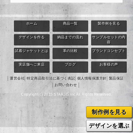
ホーム
商品一覧
製作例を見る
デザインを作る
納品までの流れ
サンプルセットの内
容
試着ジャケットとは
革の比較
ブランドコンセプト
実店舗へご来店
ブログ
お客様の声
運営会社
特定商品取引法に基づく表記
個人情報保護方針
製品保証
お問い合わせ
Copyright(c) 2015 STARJIS.inc All Rights Reserved.
制作例を見る
デザインを選ぶ